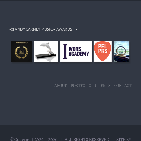
-::| ANDY CARNEY MUSIC – AWARDS |::-
ABOUT
PORTFOLIO
CLIENTS
CONTACT
© Copyright 2020 -
2026 | ALL RIGHTS RESERVED | SITE BY