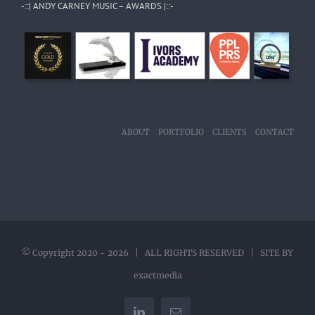
-::| ANDY CARNEY MUSIC – AWARDS |::-
ABOUT
PORTFOLIO
CLIENTS
CONTACT
© Copyright 2020 -
2026 | ALL RIGHTS RESERVED | SITE BY
exactmedia
LinkedIn
Email