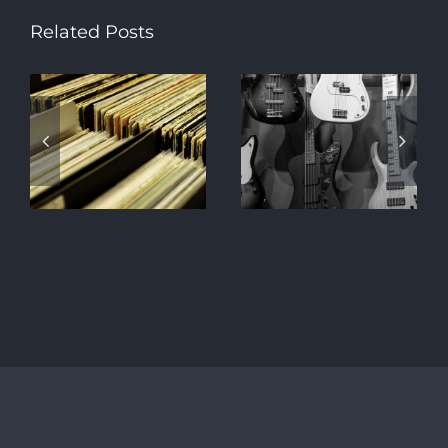
Related Posts
While my
Taking it
guitar gently
back to the
weeps
old school